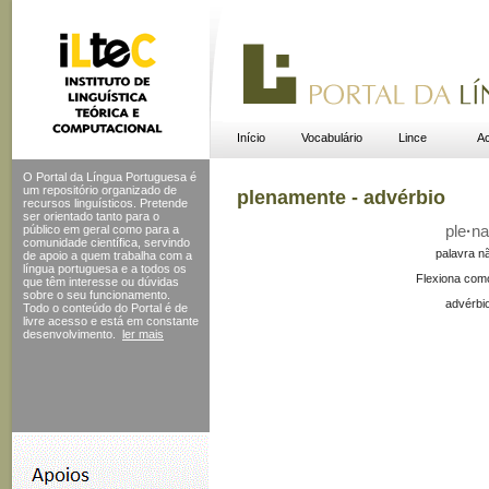
Início
Vocabulário
Lince
Ac
O Portal da Língua Portuguesa é
um repositório organizado de
plenamente - advérbio
recursos linguísticos. Pretende
ser orientado tanto para o
público em geral como para a
ple
·
na
comunidade científica, servindo
palavra n
de apoio a quem trabalha com a
língua portuguesa e a todos os
Flexiona com
que têm interesse ou dúvidas
sobre o seu funcionamento.
advérbi
Todo o conteúdo do Portal
é de
livre acesso e está em constante
desenvolvimento.
ler mais