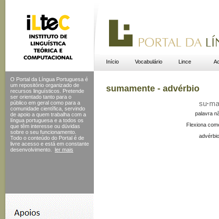
Início
Vocabulário
Lince
Ac
O Portal da Língua Portuguesa é
um repositório organizado de
sumamente - advérbio
recursos linguísticos. Pretende
ser orientado tanto para o
público em geral como para a
su
·
m
comunidade científica, servindo
palavra n
de apoio a quem trabalha com a
língua portuguesa e a todos os
Flexiona com
que têm interesse ou dúvidas
sobre o seu funcionamento.
advérbio
Todo o conteúdo do Portal
é de
livre acesso e está em constante
desenvolvimento.
ler mais