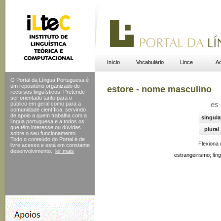
Início
Vocabulário
Lince
Ac
O Portal da Língua Portuguesa é
um repositório organizado de
estore - nome masculino
recursos linguísticos. Pretende
ser orientado tanto para o
público em geral como para a
es
·
comunidade científica, servindo
de apoio a quem trabalha com a
singula
língua portuguesa e a todos os
que têm interesse ou dúvidas
plural
sobre o seu funcionamento.
Todo o conteúdo do Portal
é de
Flexiona
livre acesso e está em constante
desenvolvimento.
ler mais
estrangeirismo;
lín