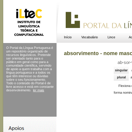
Início
Vocabulário
Lince
Ac
O Portal da Língua Portuguesa é
um repositório organizado de
absorvimento - nome masc
recursos linguísticos. Pretende
ser orientado tanto para o
público em geral como para a
ab
·
sor
·
comunidade científica, servindo
de apoio a quem trabalha com a
singular
língua portuguesa e a todos os
que têm interesse ou dúvidas
plural
sobre o seu funcionamento.
Todo o conteúdo do Portal
é de
Flexiona
livre acesso e está em constante
desenvolvimento.
ler mais
forma nomina