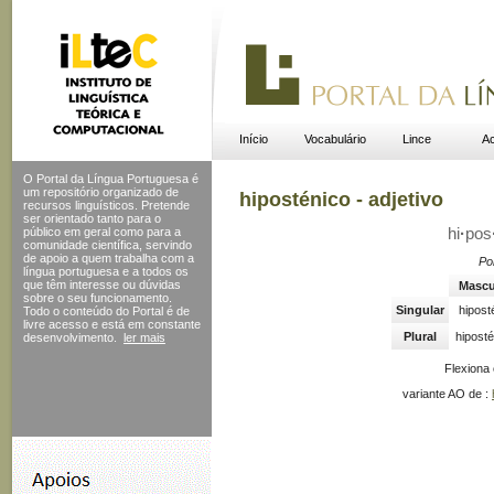
Início
Vocabulário
Lince
Ac
O Portal da Língua Portuguesa é
um repositório organizado de
hiposténico - adjetivo
recursos linguísticos. Pretende
ser orientado tanto para o
público em geral como para a
hi
·
pos
comunidade científica, servindo
de apoio a quem trabalha com a
Po
língua portuguesa e a todos os
que têm interesse ou dúvidas
Mascu
sobre o seu funcionamento.
Singular
hipost
Todo o conteúdo do Portal
é de
livre acesso e está em constante
Plural
hipost
desenvolvimento.
ler mais
Flexiona
variante AO de :