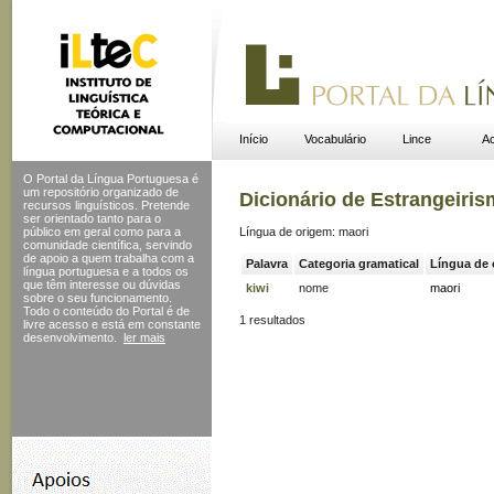
Início
Vocabulário
Lince
Ac
O Portal da Língua Portuguesa é
um repositório organizado de
Dicionário de Estrangeiri
recursos linguísticos. Pretende
ser orientado tanto para o
público em geral como para a
Língua de origem: maori
comunidade científica, servindo
de apoio a quem trabalha com a
Palavra
Categoria gramatical
Língua de
língua portuguesa e a todos os
que têm interesse ou dúvidas
kiwi
nome
maori
sobre o seu funcionamento.
Todo o conteúdo do Portal
é de
1 resultados
livre acesso e está em constante
desenvolvimento.
ler mais