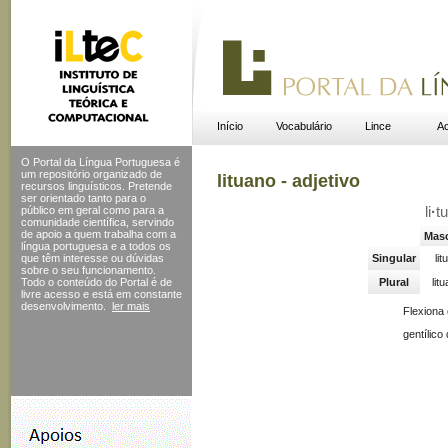
Início
Vocabulário
Lince
Ac
O Portal da Língua Portuguesa é
um repositório organizado de
lituano - adjetivo
recursos linguísticos. Pretende
ser orientado tanto para o
público em geral como para a
li
·
tu
comunidade científica, servindo
de apoio a quem trabalha com a
Masc
língua portuguesa e a todos os
que têm interesse ou dúvidas
Singular
li
sobre o seu funcionamento.
Todo o conteúdo do Portal
é de
Plural
lit
livre acesso e está em constante
desenvolvimento.
ler mais
Flexiona
gentílico