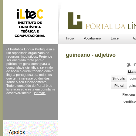
Início
Vocabulário
Lince
Ac
O Portal da Língua Portuguesa é
um repositório organizado de
guineano - adjetivo
recursos linguísticos. Pretende
ser orientado tanto para o
público em geral como para a
gui
·
comunidade científica, servindo
de apoio a quem trabalha com a
Masc
língua portuguesa e a todos os
que têm interesse ou dúvidas
Singular
gui
sobre o seu funcionamento.
Todo o conteúdo do Portal
é de
Plural
guin
livre acesso e está em constante
desenvolvimento.
ler mais
Flexiona
gentílic