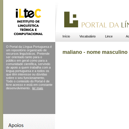
Início
Vocabulário
Lince
Ac
O Portal da Língua Portuguesa é
um repositório organizado de
maliano - nome masculino
recursos linguísticos. Pretende
ser orientado tanto para o
público em geral como para a
comunidade científica, servindo
de apoio a quem trabalha com a
língua portuguesa e a todos os
que têm interesse ou dúvidas
sobre o seu funcionamento.
Todo o conteúdo do Portal
é de
livre acesso e está em constante
desenvolvimento.
ler mais