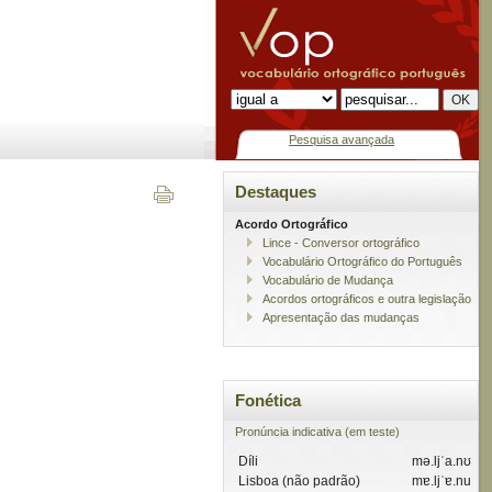
Pesquisa avançada
Destaques
Acordo Ortográfico
Lince - Conversor ortográfico
Vocabulário Ortográfico do Português
Vocabulário de Mudança
Acordos ortográficos e outra legislação
Apresentação das mudanças
Fonética
Pronúncia indicativa (em teste)
Díli
mə.ljˈa.nʊ
Lisboa (não padrão)
mɐ.ljˈɐ.nu