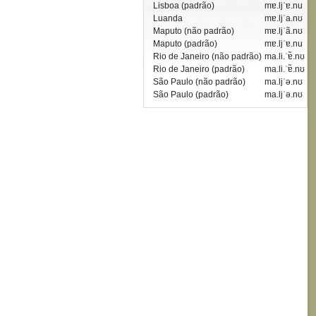
Lisboa (padrão)
mɐ.ljˈɐ.nu
Luanda
mɐ.ljˈa.nʊ
Maputo (não padrão)
mɐ.ljˈã.nʊ
Maputo (padrão)
mɐ.ljˈɐ.nu
Rio de Janeiro (não padrão)
ma.li.ˈɐ̃.nʊ
Rio de Janeiro (padrão)
ma.li.ˈɐ̃.nʊ
São Paulo (não padrão)
ma.ljˈə.nʊ
São Paulo (padrão)
ma.ljˈə.nʊ