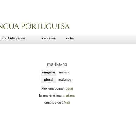
ordo Ortográfico
Recursos
Ficha
ma
·
li
·
a
·
no
singular
maliano
plural
malianos
Flexiona como :
casa
forma feminina :
maliana
gentílico de :
Mali