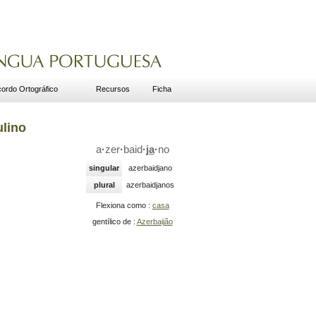
ordo Ortográfico
Recursos
Ficha
ulino
a
·
zer
·
baid
·
ja
·
no
singular
azerbaidjano
plural
azerbaidjanos
Flexiona como :
casa
gentílico de :
Azerbaijão