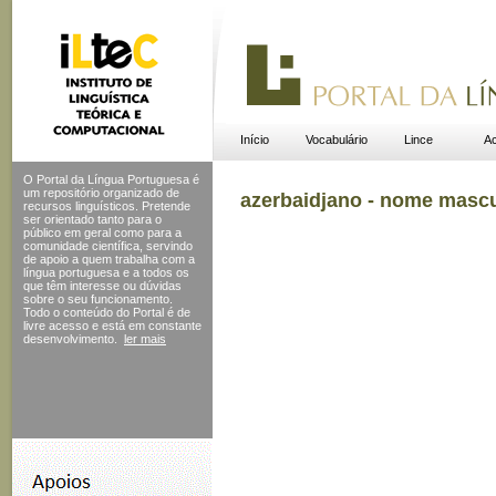
Início
Vocabulário
Lince
Ac
O Portal da Língua Portuguesa é
um repositório organizado de
azerbaidjano - nome masc
recursos linguísticos. Pretende
ser orientado tanto para o
público em geral como para a
comunidade científica, servindo
de apoio a quem trabalha com a
língua portuguesa e a todos os
que têm interesse ou dúvidas
sobre o seu funcionamento.
Todo o conteúdo do Portal
é de
livre acesso e está em constante
desenvolvimento.
ler mais