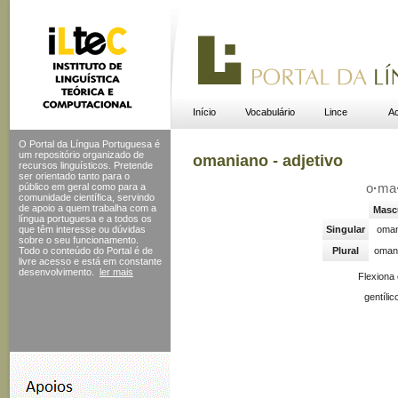
Início
Vocabulário
Lince
Ac
O Portal da Língua Portuguesa é
um repositório organizado de
omaniano - adjetivo
recursos linguísticos. Pretende
ser orientado tanto para o
público em geral como para a
o
·
ma
comunidade científica, servindo
de apoio a quem trabalha com a
Masc
língua portuguesa e a todos os
que têm interesse ou dúvidas
Singular
oman
sobre o seu funcionamento.
Todo o conteúdo do Portal
é de
Plural
oman
livre acesso e está em constante
desenvolvimento.
ler mais
Flexiona
gentílic