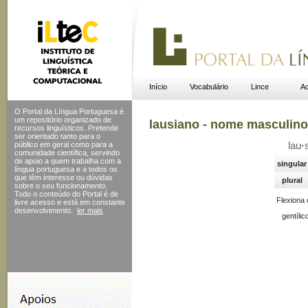
Início
Vocabulário
Lince
Ac
O Portal da Língua Portuguesa é
um repositório organizado de
lausiano - nome masculino
recursos linguísticos. Pretende
ser orientado tanto para o
público em geral como para a
lau
·
comunidade científica, servindo
de apoio a quem trabalha com a
singular
língua portuguesa e a todos os
que têm interesse ou dúvidas
plural
sobre o seu funcionamento.
Todo o conteúdo do Portal
é de
Flexiona
livre acesso e está em constante
desenvolvimento.
ler mais
gentílic