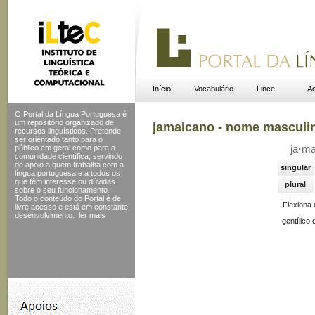
Início
Vocabulário
Lince
Ac
O Portal da Língua Portuguesa é
um repositório organizado de
jamaicano - nome masculi
recursos linguísticos. Pretende
ser orientado tanto para o
público em geral como para a
ja
·
ma
comunidade científica, servindo
de apoio a quem trabalha com a
singular
língua portuguesa e a todos os
que têm interesse ou dúvidas
plural
sobre o seu funcionamento.
Todo o conteúdo do Portal
é de
Flexiona
livre acesso e está em constante
desenvolvimento.
ler mais
gentílico 