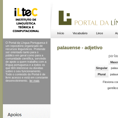
Início
Vocabulário
Lince
Ac
O Portal da Língua Portuguesa é
um repositório organizado de
palauense - adjetivo
recursos linguísticos. Pretende
ser orientado tanto para o
público em geral como para a
pa
·
la
comunidade científica, servindo
de apoio a quem trabalha com a
Masc
língua portuguesa e a todos os
que têm interesse ou dúvidas
Singular
pala
sobre o seu funcionamento.
Todo o conteúdo do Portal
é de
Plural
palau
livre acesso e está em constante
desenvolvimento.
ler mais
Flexiona c
gentílic