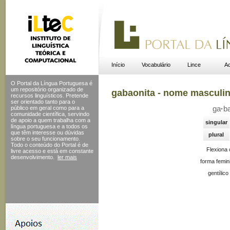
Início
Vocabulário
Lince
Ac
O Portal da Língua Portuguesa é
um repositório organizado de
gabaonita - nome masculi
recursos linguísticos. Pretende
ser orientado tanto para o
público em geral como para a
ga
·
b
comunidade científica, servindo
de apoio a quem trabalha com a
singular
língua portuguesa e a todos os
que têm interesse ou dúvidas
plural
sobre o seu funcionamento.
Todo o conteúdo do Portal
é de
Flexiona
livre acesso e está em constante
desenvolvimento.
ler mais
forma femin
gentílico