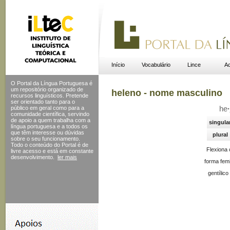
Início
Vocabulário
Lince
Ac
O Portal da Língua Portuguesa é
um repositório organizado de
heleno - nome masculino
recursos linguísticos. Pretende
ser orientado tanto para o
público em geral como para a
he
·
comunidade científica, servindo
de apoio a quem trabalha com a
singula
língua portuguesa e a todos os
que têm interesse ou dúvidas
plural
sobre o seu funcionamento.
Todo o conteúdo do Portal
é de
Flexiona
livre acesso e está em constante
desenvolvimento.
ler mais
forma femi
gentílico