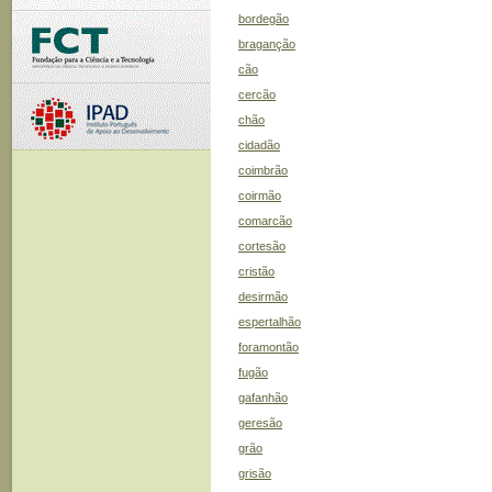
bordegão
braganção
cão
cercão
chão
cidadão
coimbrão
coirmão
comarcão
cortesão
cristão
desirmão
espertalhão
foramontão
fugão
gafanhão
geresão
grão
grisão