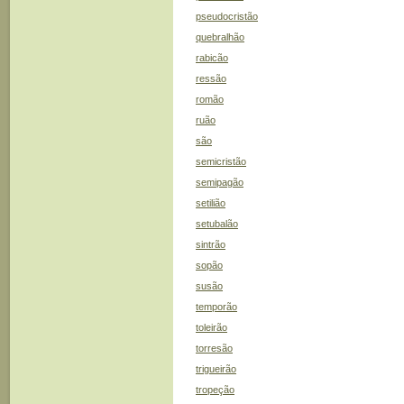
pseudocristão
quebralhão
rabicão
ressão
romão
ruão
são
semicristão
semipagão
setilião
setubalão
sintrão
sopão
susão
temporão
toleirão
torresão
trigueirão
tropeção