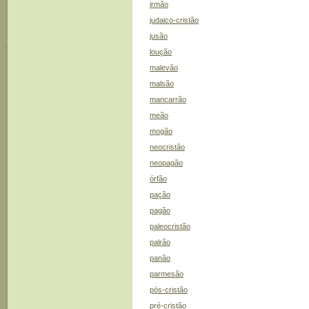
irmão
judaico-cristão
jusão
loução
malevão
malsão
mancarrão
meão
mogão
neocristão
neopagão
órfão
pação
pagão
paleocristão
palrão
panão
parmesão
pós-cristão
pré-cristão