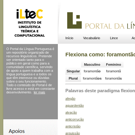
Início
Vocabulário
Lince
Ac
O Portal da Língua Portuguesa é
um repositório organizado de
Flexiona como: foramontã
recursos linguísticos. Pretende
ser orientado tanto para o
público em geral como para a
Masculino
Feminino
comunidade científica, servindo
de apoio a quem trabalha com a
Singular
foramontã
o
foramontã
língua portuguesa e a todos os
que têm interesse ou dúvidas
Plural
foramontã
os
foramontã
s
sobre o seu funcionamento.
Todo o conteúdo do Portal
é de
livre acesso e está em constante
Palavras deste paradigma flexion
desenvolvimento.
ler mais
afegão
aguardentão
alvação
anticorrução
anticristão
arquissão