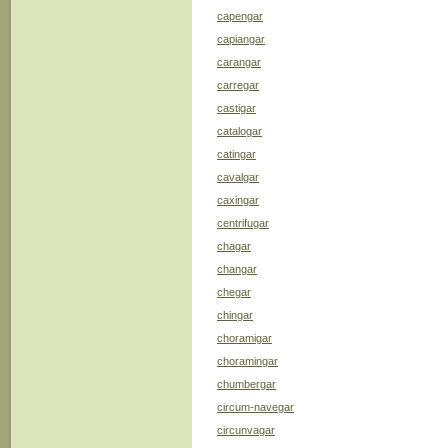
capengar
capiangar
carangar
carregar
castigar
catalogar
catingar
cavalgar
caxingar
centrifugar
chagar
changar
chegar
chingar
choramigar
choramingar
chumbergar
circum-navegar
circunvagar