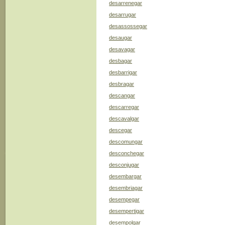
desarrenegar
desarrugar
desassossegar
desaugar
desavagar
desbagar
desbarrigar
desbragar
descangar
descarregar
descavalgar
descegar
descomungar
desconchegar
desconjugar
desembargar
desembriagar
desempegar
desempertigar
desempolgar