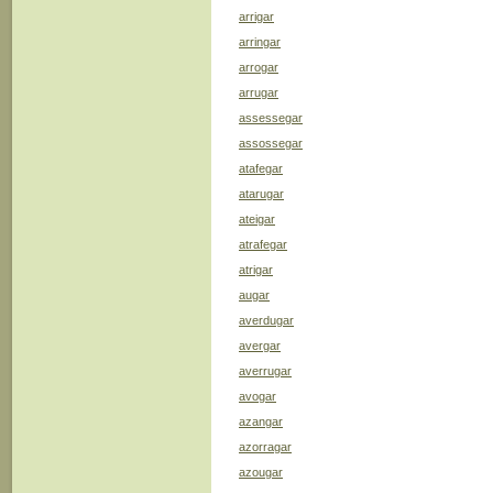
arrigar
arringar
arrogar
arrugar
assessegar
assossegar
atafegar
atarugar
ateigar
atrafegar
atrigar
augar
averdugar
avergar
averrugar
avogar
azangar
azorragar
azougar