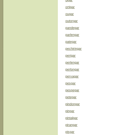
oigar
ortigar
ougar
outorgar
pandegar
parlengar
pategar
pechiringar
perigar
perlengar
perlongar
pervagar
pesgar
pespegar
petegar
pindongar
pingar
pintalgar
pirangar
pisgar