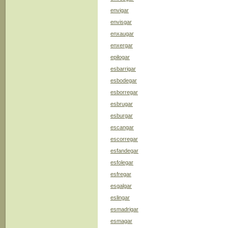
envigar
envisgar
enxaugar
enxergar
epilogar
esbarrigar
esbodegar
esborregar
esbrugar
esburgar
escangar
escorregar
esfandegar
esfolegar
esfregar
esgalgar
eslingar
esmadrigar
esmagar