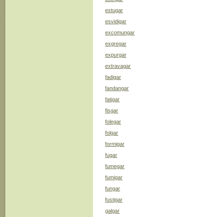
estugar
esvidigar
excomungar
exgregar
expurgar
extravagar
fadigar
fandangar
fatigar
fisgar
folegar
folgar
formigar
fugar
fumegar
fumigar
fungar
fustigar
galgar