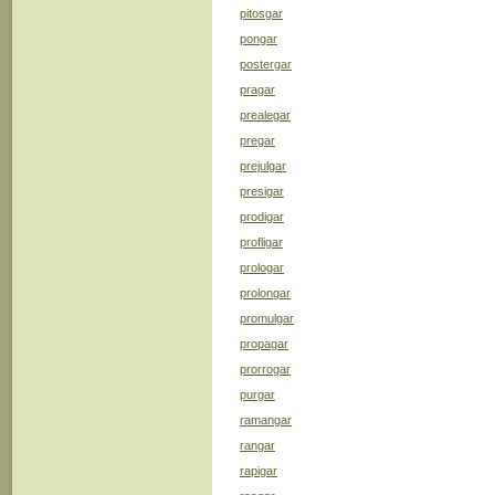
pitosgar
pongar
postergar
pragar
prealegar
pregar
prejulgar
presigar
prodigar
profligar
prologar
prolongar
promulgar
propagar
prorrogar
purgar
ramangar
rangar
rapigar