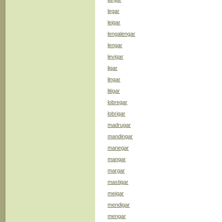
legar
leigar
lengalengar
lengar
levigar
ligar
lingar
litigar
lobregar
lobrigar
madrugar
mandingar
manegar
mangar
margar
mastigar
meigar
mendigar
mengar