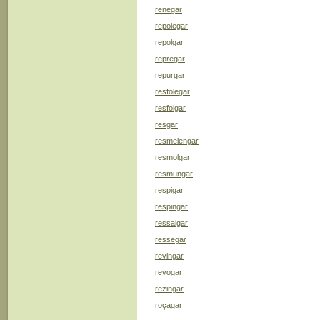
renegar
repolegar
repolgar
repregar
repurgar
resfolegar
resfolgar
resgar
resmelengar
resmolgar
resmungar
respigar
respingar
ressalgar
ressegar
revingar
revogar
rezingar
roçagar