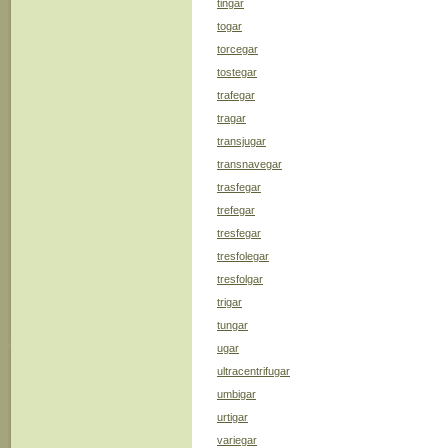
tingar
togar
torcegar
tostegar
trafegar
tragar
transjugar
transnavegar
trasfegar
trefegar
tresfegar
tresfolegar
tresfolgar
trigar
tungar
ugar
ultracentrifugar
umbigar
urtigar
variegar