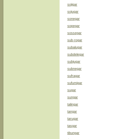
sojigar
sojugar
sonegar
sopegar
sossegar
sub-rogar
subalugar
subdelegar
subjugar
subnegar
sufragar
sufumigar
sugar
sungar
talingar
tangar
tarugar
tasgar
tibungar