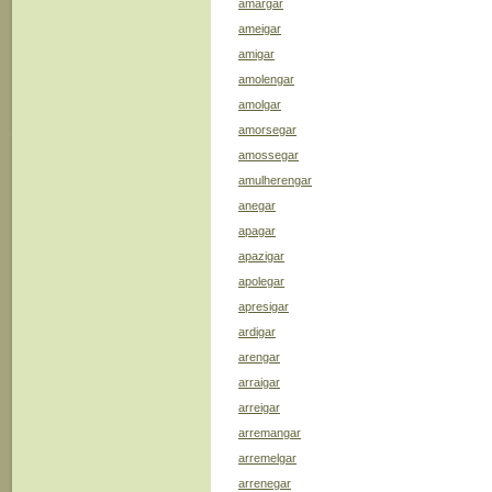
amargar
ameigar
amigar
amolengar
amolgar
amorsegar
amossegar
amulherengar
anegar
apagar
apazigar
apolegar
apresigar
ardigar
arengar
arraigar
arreigar
arremangar
arremelgar
arrenegar