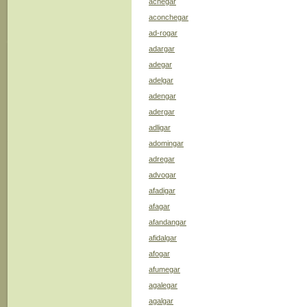
achegar
aconchegar
ad-rogar
adargar
adegar
adelgar
adengar
adergar
adligar
adomingar
adregar
advogar
afadigar
afagar
afandangar
afidalgar
afogar
afumegar
agalegar
agalgar