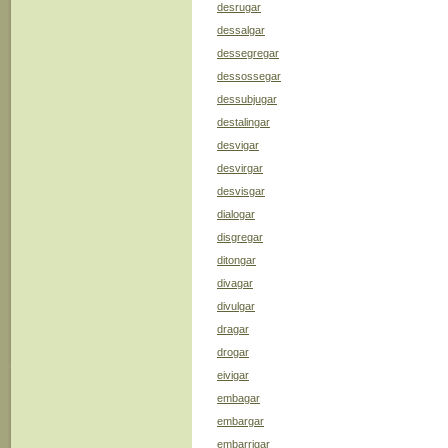
desrugar
dessalgar
dessegregar
dessossegar
dessubjugar
destalingar
desvigar
desvirgar
desvisgar
dialogar
disgregar
ditongar
divagar
divulgar
dragar
drogar
eivigar
embagar
embargar
embarrigar