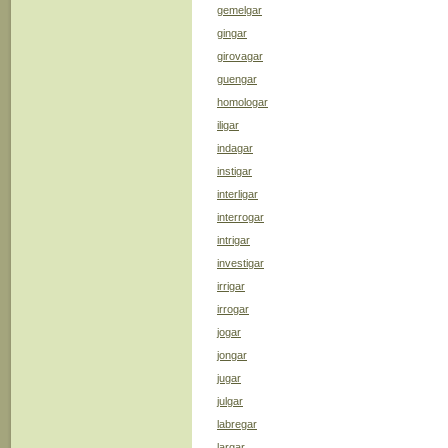
gemelgar
gingar
girovagar
guengar
homologar
iligar
indagar
instigar
interligar
interrogar
intrigar
investigar
irrigar
irrogar
jogar
jongar
jugar
julgar
labregar
largar