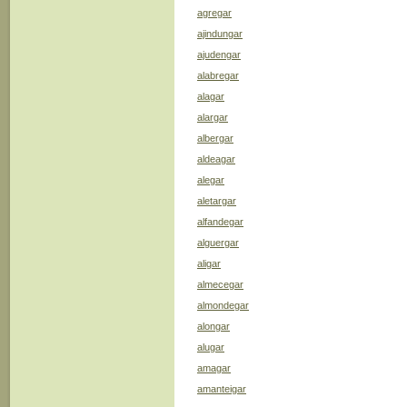
agregar
ajindungar
ajudengar
alabregar
alagar
alargar
albergar
aldeagar
alegar
aletargar
alfandegar
alguergar
aligar
almecegar
almondegar
alongar
alugar
amagar
amanteigar