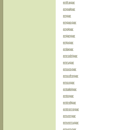
enfragar
engalgar
engar
engasgar
engigar
enjangar
enjugar
enlagar
enrodrigar
enrugar
ensesgar
ensofregar
ensogar
entaleigar
entogar
entreligar
entrerregar
envergar
enverrugar
envesgar