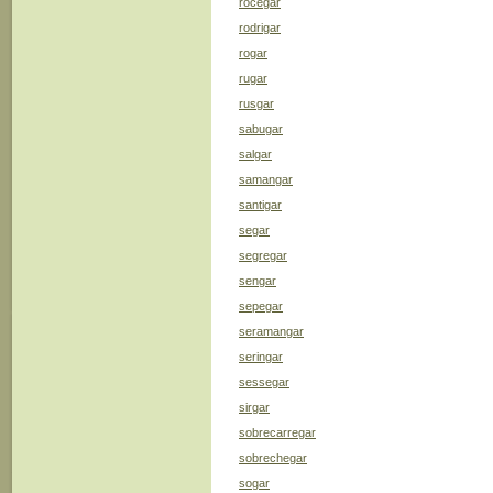
rocegar
rodrigar
rogar
rugar
rusgar
sabugar
salgar
samangar
santigar
segar
segregar
sengar
sepegar
seramangar
seringar
sessegar
sirgar
sobrecarregar
sobrechegar
sogar