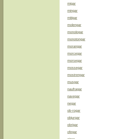
migar
mingar
mitigar
molengar
monologar
monotongar
morangar
morcegar
morsegar
mossegar
mostrengar
musgar
naufragar
navegar
negar
ob-rogar
objurgar
obrigar
ofegar