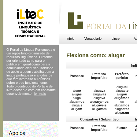
Início
Vocabulário
Lince
Ac
O Portal da Língua Portuguesa é
um repositório organizado de
Flexiona como: alugar
recursos linguísticos. Pretende
ser orientado tanto para o
público em geral como para a
Ind
comunidade científica, servindo
de apoio a quem trabalha com a
Pretérito
Pretérito
língua portuguesa e a todos os
Presente
imperfeito
perfeito
que têm interesse ou dúvidas
sobre o seu funcionamento.
Todo o conteúdo do Portal
é de
alug
uei
livre acesso e está em constante
alug
o
alug
ava
alug
aste
desenvolvimento.
ler mais
alug
as
alug
avas
alug
ou
alug
a
alug
ava
alug
ámos
alug
amos
alug
ávamos
ou
a
alug
ais
alug
áveis
alug
amos
alug
am
alug
avam
alug
astes
alug
aram
Conjuntivo / Subjuntivo
I
Pretérito
A
Presente
Futuro
imperfeito
(