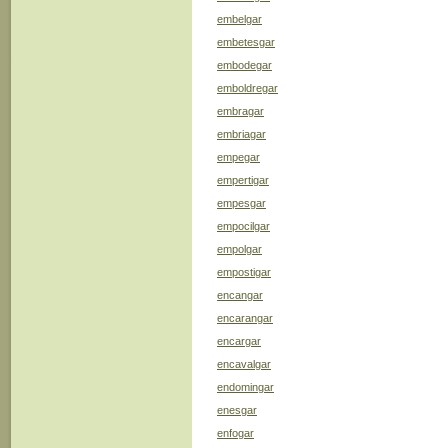
embelgar
embetesgar
embodegar
emboldregar
embragar
embriagar
empegar
empertigar
empesgar
empocilgar
empolgar
empostigar
encangar
encarangar
encargar
encavalgar
endomingar
enesgar
enfogar