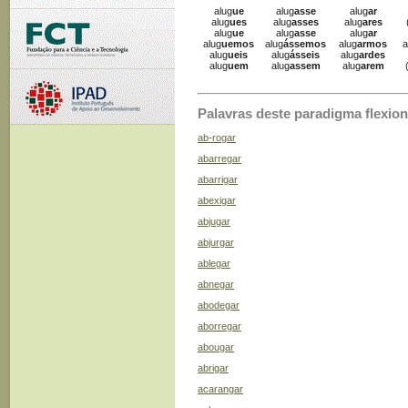
alug
ue
alug
asse
alug
ar
alug
ues
alug
asses
alug
ares
alug
ue
alug
asse
alug
ar
alug
uemos
alug
ássemos
alug
armos
a
alug
ueis
alug
ásseis
alug
ardes
alug
uem
alug
assem
alug
arem
Palavras deste paradigma flexion
ab-rogar
abarregar
abarrigar
abexigar
abjugar
abjurgar
ablegar
abnegar
abodegar
aborregar
abougar
abrigar
acarangar