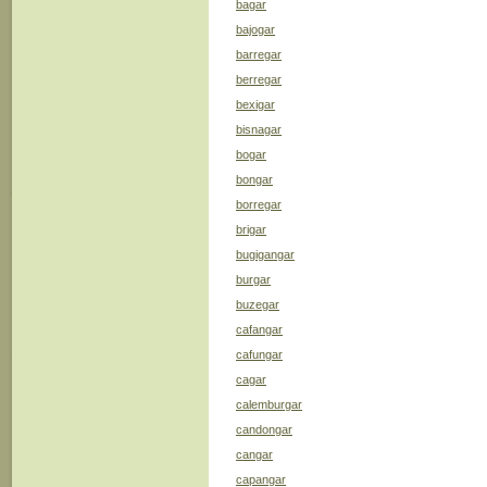
bagar
bajogar
barregar
berregar
bexigar
bisnagar
bogar
bongar
borregar
brigar
bugigangar
burgar
buzegar
cafangar
cafungar
cagar
calemburgar
candongar
cangar
capangar