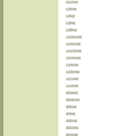
cocegar
colegar
colgar
coligar
colitigar
compurgar
comungar
conchegar
congregar
conjugar
coobrigar
corrugar
cuxingar
debagar
debangar
delegar
deligar
delingar
delongar
denegar