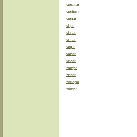
veniagar
verdegar
vergar
vigar
vingar
visgar
vogar
vulgar
xingar
zangar
zingar
zorragar
zungar