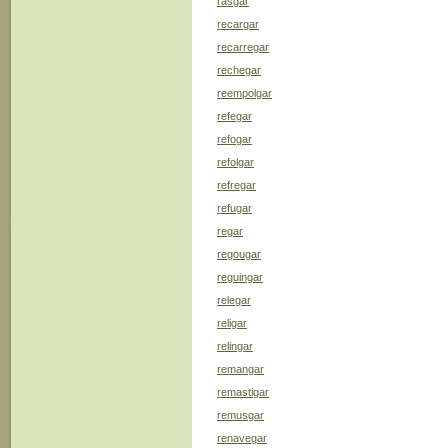
rasgar
recargar
recarregar
rechegar
reempolgar
refegar
refogar
refolgar
refregar
refugar
regar
regougar
reguingar
relegar
religar
relingar
remangar
remastigar
remusgar
renavegar