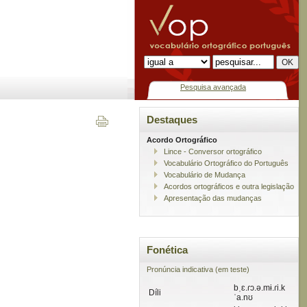
Pesquisa avançada
Destaques
Acordo Ortográfico
Lince - Conversor ortográfico
Vocabulário Ortográfico do Português
Vocabulário de Mudança
Acordos ortográficos e outra legislação
Apresentação das mudanças
Fonética
Pronúncia indicativa (em teste)
bˌɛ.ɾɔ.ə.mɨ.ɾi.k
Díli
ˈa.nʊ