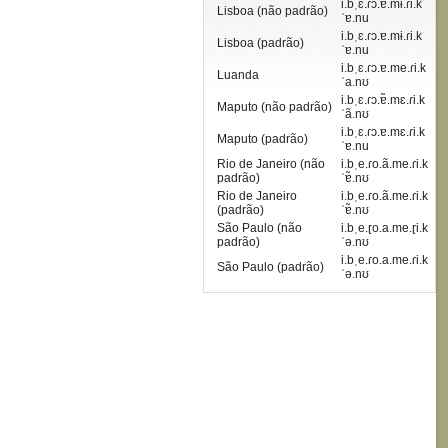
i.bˌɛ.ɾɔ.ɐ.mɨ.ɾi.k
Lisboa (não padrão)
ˈɐ.nu
i.bˌɛ.ɾɔ.ɐ.mɨ.ɾi.k
Lisboa (padrão)
ˈɐ.nu
i.bˌɛ.ɾɔ.ɐ.me.ɾi.k
Luanda
ˈa.nʊ
i.bˌɛ.ɾɔ.ɐ̃.mɛ.ɾi.k
Maputo (não padrão)
ˈã.nʊ
i.bˌɛ.ɾɔ.ɐ.mɛ.ɾi.k
Maputo (padrão)
ˈɐ.nu
Rio de Janeiro (não
i.bˌe.ɾo.ã.me.ɾi.k
padrão)
ˈɐ̃.nʊ
Rio de Janeiro
i.bˌe.ɾo.ã.me.ɾi.k
(padrão)
ˈɐ̃.nʊ
São Paulo (não
i.bˌe.ɽo.a.me.ɽi.k
padrão)
ˈə.nʊ
i.bˌe.ɾo.a.me.ɾi.k
São Paulo (padrão)
ˈə.nʊ