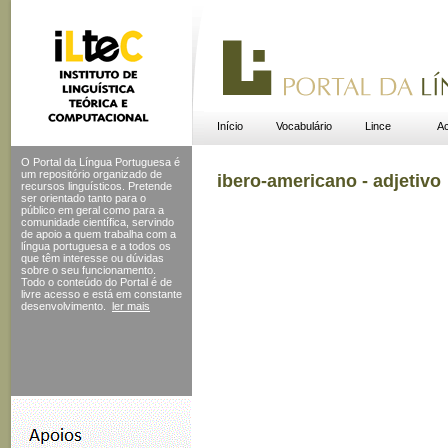
Início
Vocabulário
Lince
Ac
O Portal da Língua Portuguesa é
um repositório organizado de
ibero-americano - adjetivo
recursos linguísticos. Pretende
ser orientado tanto para o
público em geral como para a
comunidade científica, servindo
de apoio a quem trabalha com a
língua portuguesa e a todos os
que têm interesse ou dúvidas
sobre o seu funcionamento.
Todo o conteúdo do Portal
é de
livre acesso e está em constante
desenvolvimento.
ler mais