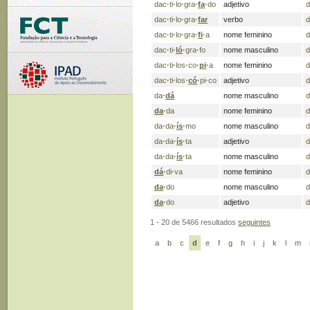
dac
·
ti
·
lo
·
gra
·
fa
·
do
adjetivo
d
dac
·
ti
·
lo
·
gra
·
far
verbo
d
dac
·
ti
·
lo
·
gra
·
fi
·
a
nome feminino
d
dac
·
ti
·
ló
·
gra
·
fo
nome masculino
d
dac
·
ti
·
los
·
co
·
pi
·
a
nome feminino
d
dac
·
ti
·
los
·
có
·
pi
·
co
adjetivo
d
da
·
dá
nome masculino
d
da
·
da
nome feminino
d
da
·
da
·
ís
·
mo
nome masculino
d
da
·
da
·
ís
·
ta
adjetivo
d
da
·
da
·
ís
·
ta
nome masculino
d
dá
·
di
·
va
nome feminino
d
da
·
do
nome masculino
d
da
·
do
adjetivo
d
1 - 20 de 5466 resultados
seguintes
a
b
c
d
e
f
g
h
i
j
k
l
m