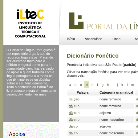
Início
Vocabulário
Lince
Ac
O Portal da Língua Portuguesa é
um repositório organizado de
Dicionário Fonético
recursos linguísticos. Pretende
ser orientado tanto para o
público em geral como para a
Pronúncia indicativa para
São Paulo (padrão)
comunidade científica, servindo
Clicar na transcição fonética para ver esta pal
de apoio a quem trabalha com a
disponíveis.
língua portuguesa e a todos os
que têm interesse ou dúvidas
sobre o seu funcionamento.
a
b
c
d
e
f
g
h
i
j
k
l
m
Todo o conteúdo do Portal
é de
livre acesso e está em constante
Palavra
Categoria gramatical
desenvolvimento.
ler mais
da
·
ção
nome feminino
d
dá
·
ci
·
a
nome feminino
d
dá
·
ci
·
o
adjetivo
d
dá
·
ci
·
o
nome masculino
d
da
·
co
adjetivo
d
da
·
co
nome masculino
d