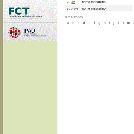
yu
·
an
nome masculino
yup
·
pie
nome masculino
8 resultados
a
b
c
d
e
f
g
h
i
j
k
l
m