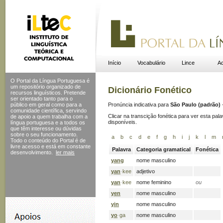
Início
Vocabulário
Lince
Ac
O Portal da Língua Portuguesa é
um repositório organizado de
Dicionário Fonético
recursos linguísticos. Pretende
ser orientado tanto para o
público em geral como para a
Pronúncia indicativa para
São Paulo (padrão)
comunidade científica, servindo
Clicar na transcição fonética para ver esta pal
de apoio a quem trabalha com a
disponíveis.
língua portuguesa e a todos os
que têm interesse ou dúvidas
sobre o seu funcionamento.
a
b
c
d
e
f
g
h
i
j
k
l
m
Todo o conteúdo do Portal
é de
livre acesso e está em constante
Palavra
Categoria gramatical
Fonética
desenvolvimento.
ler mais
yang
nome masculino
yan
·
kee
adjetivo
yan
·
kee
nome feminino
ou
yen
nome masculino
yin
nome masculino
yo
·
ga
nome masculino