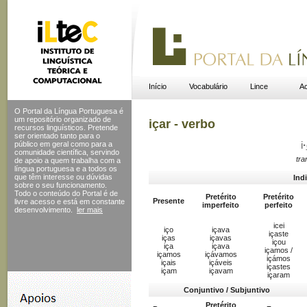
Início
Vocabulário
Lince
Ac
O Portal da Língua Portuguesa é
um repositório organizado de
içar - verbo
recursos linguísticos. Pretende
ser orientado tanto para o
público em geral como para a
i
·
comunidade científica, servindo
tra
de apoio a quem trabalha com a
língua portuguesa e a todos os
que têm interesse ou dúvidas
Ind
sobre o seu funcionamento.
Todo o conteúdo do Portal
é de
Pretérito
Pretérito
Presente
livre acesso e está em constante
imperfeito
perfeito
desenvolvimento.
ler mais
icei
iço
içava
içaste
iças
içavas
içou
iça
içava
içamos /
içamos
içávamos
içámos
içais
içáveis
içastes
içam
içavam
içaram
Conjuntivo / Subjuntivo
Pretérito