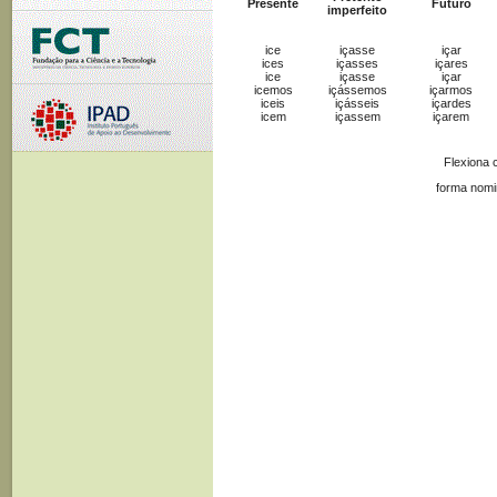
Presente
Futuro
imperfeito
ice
içasse
içar
ices
içasses
içares
ice
içasse
içar
icemos
içássemos
içarmos
iceis
içásseis
içardes
icem
içassem
içarem
Flexiona 
forma nomi