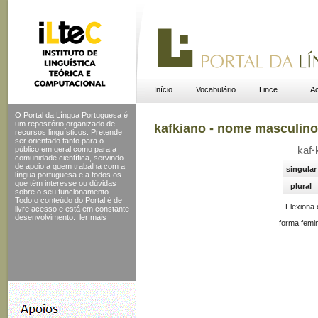
Início
Vocabulário
Lince
Ac
O Portal da Língua Portuguesa é
um repositório organizado de
kafkiano - nome masculino
recursos linguísticos. Pretende
ser orientado tanto para o
público em geral como para a
kaf
·
comunidade científica, servindo
de apoio a quem trabalha com a
singular
língua portuguesa e a todos os
que têm interesse ou dúvidas
plural
sobre o seu funcionamento.
Todo o conteúdo do Portal
é de
Flexiona
livre acesso e está em constante
desenvolvimento.
ler mais
forma femin