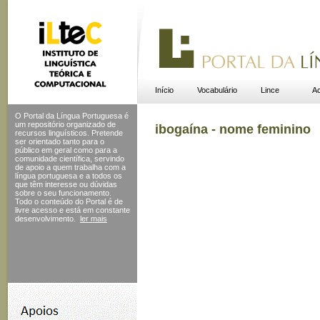
Início
Vocabulário
Lince
Ac
O Portal da Língua Portuguesa é
um repositório organizado de
ibogaína - nome feminino
recursos linguísticos. Pretende
ser orientado tanto para o
público em geral como para a
comunidade científica, servindo
de apoio a quem trabalha com a
língua portuguesa e a todos os
que têm interesse ou dúvidas
sobre o seu funcionamento.
Todo o conteúdo do Portal
é de
livre acesso e está em constante
desenvolvimento.
ler mais