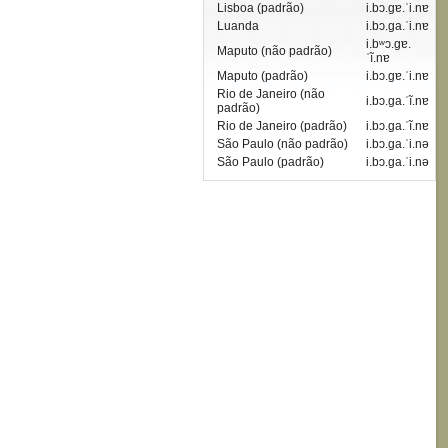
Lisboa (padrão)
i.bɔ.gɐ.ˈi.nɐ
Luanda
i.bɔ.ga.ˈi.nɐ
i.bʷɔ.gɐ.
Maputo (não padrão)
ˈĩ.nɐ
Maputo (padrão)
i.bɔ.gɐ.ˈi.nɐ
Rio de Janeiro (não
i.bɔ.ga.ˈĩ.nɐ
padrão)
Rio de Janeiro (padrão)
i.bɔ.ga.ˈĩ.nɐ
São Paulo (não padrão)
i.bɔ.ga.ˈi.nə
São Paulo (padrão)
i.bɔ.ga.ˈi.nə