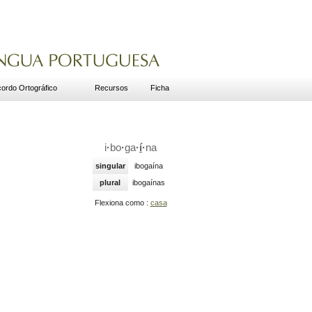
ordo Ortográfico
Recursos
Ficha
i
·
bo
·
ga
·
í
·
na
singular
ibogaína
plural
ibogaínas
Flexiona como :
casa