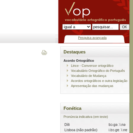
Pesquisa avançada
Destaques
Acordo Ortográfico
Lince - Conversor ortográfico
Vocabulário Ortográfico do Português
Vocabulário de Mudança
Acordos ortográficos e outra legislação
Apresentação das mudanças
Fonética
Pronúncia indicativa (em teste)
Díli
bɔ.gə.ˈi.nə
Lisboa (não padrão)
i.bɔ.gɐ.ˈi.nɐ