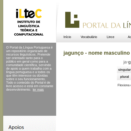
Início
Vocabulário
Lince
Ac
O Portal da Língua Portuguesa é
um repositório organizado de
jagunço - nome masculino
recursos linguísticos. Pretende
ser orientado tanto para o
público em geral como para a
ja
·
g
comunidade científica, servindo
de apoio a quem trabalha com a
singular
língua portuguesa e a todos os
que têm interesse ou dúvidas
plural
sobre o seu funcionamento.
Todo o conteúdo do Portal
é de
Flexiona
livre acesso e está em constante
desenvolvimento.
ler mais