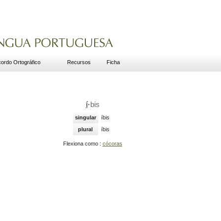
ordo Ortográfico
Recursos
Ficha
í
·
bis
singular
íbis
plural
íbis
Flexiona como :
cócoras