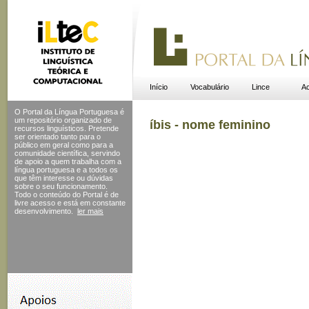
Início
Vocabulário
Lince
Ac
O Portal da Língua Portuguesa é
um repositório organizado de
íbis - nome feminino
recursos linguísticos. Pretende
ser orientado tanto para o
público em geral como para a
comunidade científica, servindo
de apoio a quem trabalha com a
língua portuguesa e a todos os
que têm interesse ou dúvidas
sobre o seu funcionamento.
Todo o conteúdo do Portal
é de
livre acesso e está em constante
desenvolvimento.
ler mais