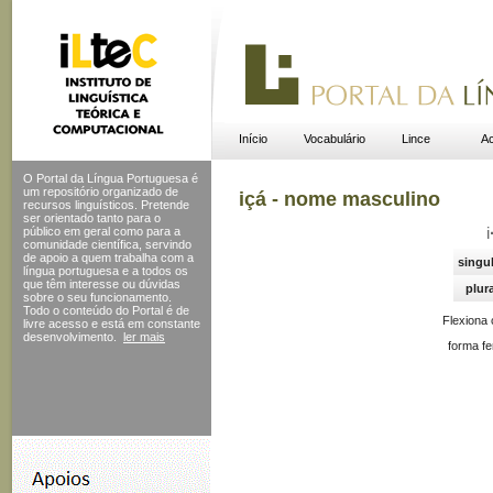
Início
Vocabulário
Lince
Ac
O Portal da Língua Portuguesa é
um repositório organizado de
içá - nome masculino
recursos linguísticos. Pretende
ser orientado tanto para o
público em geral como para a
i
comunidade científica, servindo
de apoio a quem trabalha com a
singu
língua portuguesa e a todos os
que têm interesse ou dúvidas
plura
sobre o seu funcionamento.
Todo o conteúdo do Portal
é de
Flexiona
livre acesso e está em constante
desenvolvimento.
ler mais
forma fe