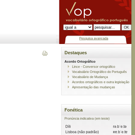
Pesquisa avançada
Destaques
Acordo Ortográfico
Lince - Conversor ortográfico
Vocabulário Ortográfico do Português
Vocabulário de Mudança
Acordos ortográficos e outra legislação
Apresentação das mudanças
Fonética
Pronúncia indicativa (em teste)
Díli
rə.bˈe.tə
Lisboa (não padrão)
ʀɐ.bˈe.tɐ