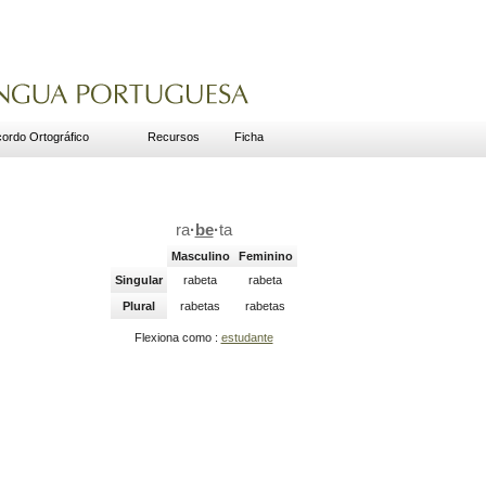
ordo Ortográfico
Recursos
Ficha
ra
·
be
·
ta
Masculino
Feminino
Singular
rabeta
rabeta
Plural
rabetas
rabetas
Flexiona como :
estudante