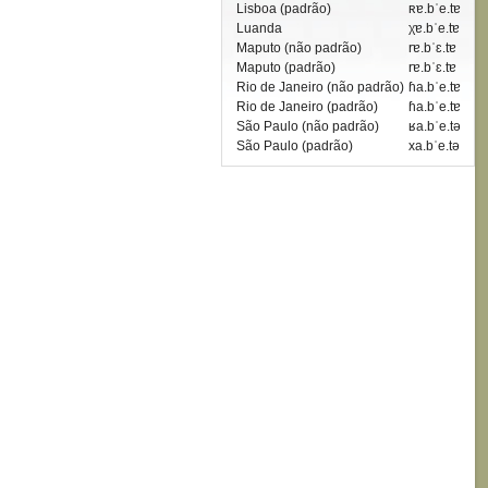
Lisboa (padrão)
ʀɐ.bˈe.tɐ
Luanda
χɐ.bˈe.tɐ
Maputo (não padrão)
rɐ.bˈɛ.tɐ
Maputo (padrão)
rɐ.bˈɛ.tɐ
Rio de Janeiro (não padrão)
ɦa.bˈe.tɐ
Rio de Janeiro (padrão)
ɦa.bˈe.tɐ
São Paulo (não padrão)
ʁa.bˈe.tə
São Paulo (padrão)
xa.bˈe.tə