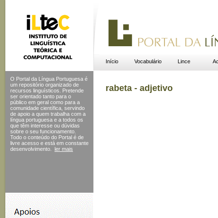
Início
Vocabulário
Lince
Ac
O Portal da Língua Portuguesa é
um repositório organizado de
rabeta - adjetivo
recursos linguísticos. Pretende
ser orientado tanto para o
público em geral como para a
comunidade científica, servindo
de apoio a quem trabalha com a
língua portuguesa e a todos os
que têm interesse ou dúvidas
sobre o seu funcionamento.
Todo o conteúdo do Portal
é de
livre acesso e está em constante
desenvolvimento.
ler mais