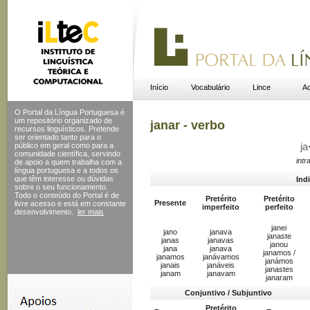
Início
Vocabulário
Lince
Ac
O Portal da Língua Portuguesa é
um repositório organizado de
janar - verbo
recursos linguísticos. Pretende
ser orientado tanto para o
público em geral como para a
ja
comunidade científica, servindo
intr
de apoio a quem trabalha com a
língua portuguesa e a todos os
que têm interesse ou dúvidas
Ind
sobre o seu funcionamento.
Todo o conteúdo do Portal
é de
Pretérito
Pretérito
Presente
livre acesso e está em constante
imperfeito
perfeito
desenvolvimento.
ler mais
janei
jano
janava
janaste
janas
janavas
janou
jana
janava
janamos /
janamos
janávamos
janámos
janais
janáveis
janastes
janam
janavam
janaram
Conjuntivo / Subjuntivo
Pretérito