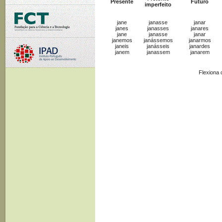
Presente
Futuro
imperfeito
jane
janasse
janar
janes
janasses
janares
jane
janasse
janar
janemos
janássemos
janarmos
janeis
janásseis
janardes
janem
janassem
janarem
Flexiona