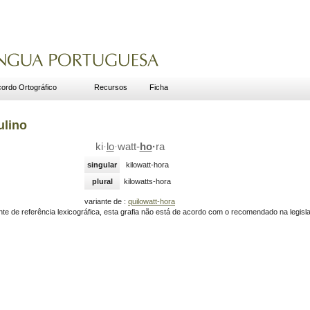
ordo Ortográfico
Recursos
Ficha
ulino
ki
·
lo
·
watt-
ho
·
ra
singular
kilowatt-hora
plural
kilowatts-hora
variante de :
quilowatt-hora
e de referência lexicográfica, esta grafia não está de acordo com o recomendado na legis