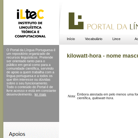
Início
Vocabulário
Lince
Ac
O Portal da Língua Portuguesa é
um repositório organizado de
kilowatt-hora - nome masc
recursos linguísticos. Pretende
ser orientado tanto para o
público em geral como para a
comunidade científica, servindo
de apoio a quem trabalha com a
língua portuguesa e a todos os
que têm interesse ou dúvidas
sobre o seu funcionamento.
Todo o conteúdo do Portal
é de
livre acesso e está em constante
desenvolvimento.
ler mais
Embora atestada em pelo menos uma font
Nota:
científica,
quilowatt-hora
.