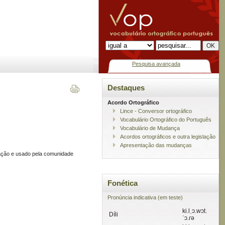
Pesquisa avançada
Destaques
Acordo Ortográfico
Lince - Conversor ortográfico
Vocabulário Ortográfico do Português
Vocabulário de Mudança
Acordos ortográficos e outra legislação
Apresentação das mudanças
lação e usado pela comunidade
Fonética
Pronúncia indicativa (em teste)
ki.lˌɔ.wɔt.
Díli
ˈɔ.ɾə