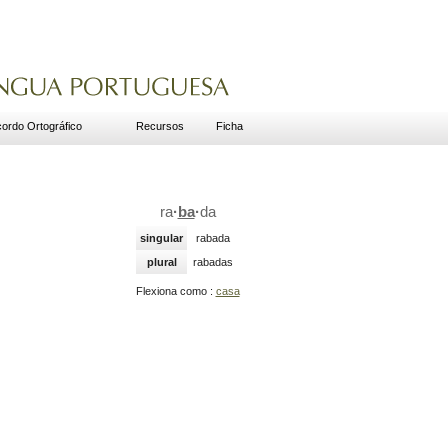
ordo Ortográfico
Recursos
Ficha
ra
·
ba
·
da
singular
rabada
plural
rabadas
Flexiona como :
casa