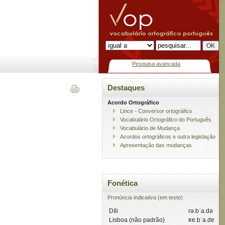
Pesquisa avançada
Destaques
Acordo Ortográfico
Lince - Conversor ortográfico
Vocabulário Ortográfico do Português
Vocabulário de Mudança
Acordos ortográficos e outra legislação
Apresentação das mudanças
Fonética
Pronúncia indicativa (em teste)
Díli
rə.bˈa.də
Lisboa (não padrão)
ʀɐ.bˈa.dɐ