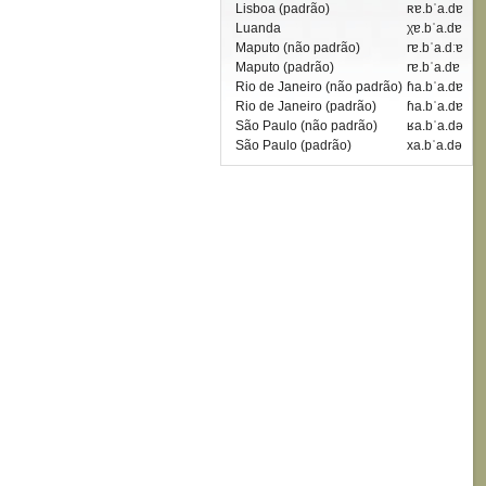
Lisboa (padrão)
ʀɐ.bˈa.dɐ
Luanda
χɐ.bˈa.dɐ
Maputo (não padrão)
rɐ.bˈa.dːɐ
Maputo (padrão)
rɐ.bˈa.dɐ
Rio de Janeiro (não padrão)
ɦa.bˈa.dɐ
Rio de Janeiro (padrão)
ɦa.bˈa.dɐ
São Paulo (não padrão)
ʁa.bˈa.də
São Paulo (padrão)
xa.bˈa.də