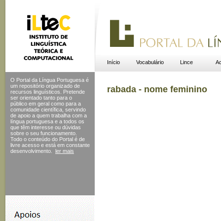
Início
Vocabulário
Lince
Ac
O Portal da Língua Portuguesa é
um repositório organizado de
rabada - nome feminino
recursos linguísticos. Pretende
ser orientado tanto para o
público em geral como para a
comunidade científica, servindo
de apoio a quem trabalha com a
língua portuguesa e a todos os
que têm interesse ou dúvidas
sobre o seu funcionamento.
Todo o conteúdo do Portal
é de
livre acesso e está em constante
desenvolvimento.
ler mais