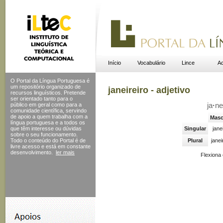
Início
Vocabulário
Lince
Ac
O Portal da Língua Portuguesa é
um repositório organizado de
janeireiro - adjetivo
recursos linguísticos. Pretende
ser orientado tanto para o
público em geral como para a
ja
·
ne
comunidade científica, servindo
de apoio a quem trabalha com a
Masc
língua portuguesa e a todos os
que têm interesse ou dúvidas
Singular
jane
sobre o seu funcionamento.
Todo o conteúdo do Portal
é de
Plural
janei
livre acesso e está em constante
desenvolvimento.
ler mais
Flexiona