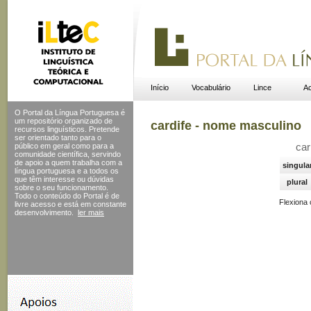
Início
Vocabulário
Lince
Ac
O Portal da Língua Portuguesa é
um repositório organizado de
cardife - nome masculino
recursos linguísticos. Pretende
ser orientado tanto para o
público em geral como para a
car
comunidade científica, servindo
de apoio a quem trabalha com a
singula
língua portuguesa e a todos os
que têm interesse ou dúvidas
plural
sobre o seu funcionamento.
Todo o conteúdo do Portal
é de
Flexiona
livre acesso e está em constante
desenvolvimento.
ler mais