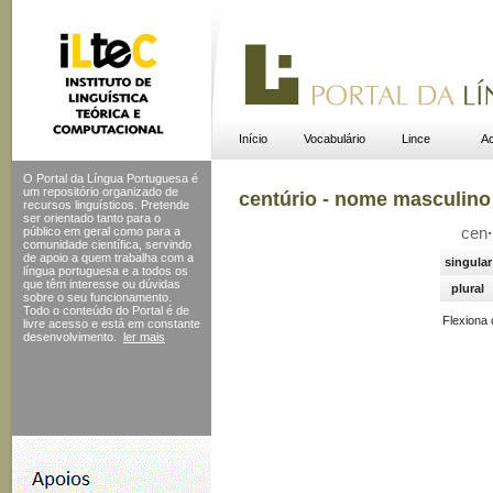
Início
Vocabulário
Lince
Ac
O Portal da Língua Portuguesa é
um repositório organizado de
centúrio - nome masculino
recursos linguísticos. Pretende
ser orientado tanto para o
público em geral como para a
cen
·
comunidade científica, servindo
de apoio a quem trabalha com a
singular
língua portuguesa e a todos os
que têm interesse ou dúvidas
plural
sobre o seu funcionamento.
Todo o conteúdo do Portal
é de
Flexiona
livre acesso e está em constante
desenvolvimento.
ler mais