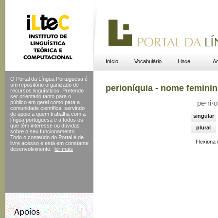
Início
Vocabulário
Lince
Ac
O Portal da Língua Portuguesa é
um repositório organizado de
perioníquia - nome femini
recursos linguísticos. Pretende
ser orientado tanto para o
público em geral como para a
pe
·
ri
·
o
comunidade científica, servindo
de apoio a quem trabalha com a
singular
língua portuguesa e a todos os
que têm interesse ou dúvidas
plural
sobre o seu funcionamento.
Todo o conteúdo do Portal
é de
Flexiona
livre acesso e está em constante
desenvolvimento.
ler mais