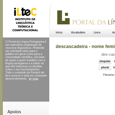
Início
Vocabulário
Lince
Ac
O Portal da Língua Portuguesa é
um repositório organizado de
descascadeira - nome fem
recursos linguísticos. Pretende
ser orientado tanto para o
público em geral como para a
des
·
cas
comunidade científica, servindo
de apoio a quem trabalha com a
singular
língua portuguesa e a todos os
que têm interesse ou dúvidas
plural
d
sobre o seu funcionamento.
Todo o conteúdo do Portal
é de
Flexiona
livre acesso e está em constante
desenvolvimento.
ler mais