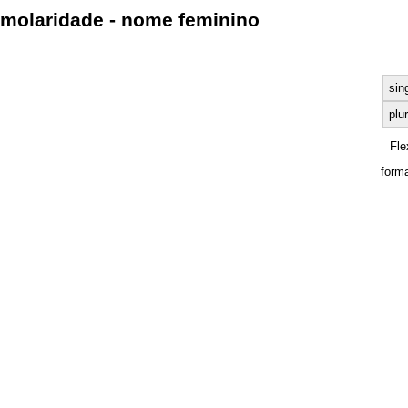
molaridade - nome feminino
sin
plur
Fle
form