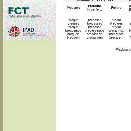
Pretérito
A
Presente
Futuro
imperfeito
(
breque
brecasse
brecar
breques
brecasses
brecares
breque
brecasse
brecar
brequemos
brecássemos
brecarmos
b
brequeis
brecásseis
brecardes
brequem
brecassem
brecarem
Flexiona 