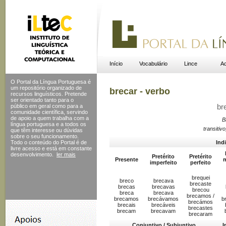
Início
Vocabulário
Lince
Ac
O Portal da Língua Portuguesa é
um repositório organizado de
brecar - verbo
recursos linguísticos. Pretende
ser orientado tanto para o
público em geral como para a
br
comunidade científica, servindo
de apoio a quem trabalha com a
B
língua portuguesa e a todos os
transitivo
que têm interesse ou dúvidas
sobre o seu funcionamento.
Todo o conteúdo do Portal
é de
Ind
livre acesso e está em constante
desenvolvimento.
ler mais
Pretérito
Pretérito
Presente
m
imperfeito
perfeito
brequei
breco
brecava
brecaste
brecas
brecavas
brecou
breca
brecava
brecamos /
brecamos
brecávamos
b
brecámos
brecais
brecáveis
brecastes
brecam
brecavam
brecaram
Conjuntivo / Subjuntivo
I