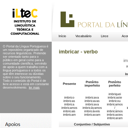
Início
Vocabulário
Lince
Acor
O Portal da Língua Portuguesa é
um repositório organizado de
imbricar - verbo
recursos linguísticos. Pretende
ser orientado tanto para o
público em geral como para a
im
comunidade científica, servindo
t
de apoio a quem trabalha com a
língua portuguesa e a todos os
que têm interesse ou dúvidas
I
sobre o seu funcionamento.
Todo o conteúdo do Portal
é de
Pretérito
Pretérito
Presente
livre acesso e está em constante
imperfeito
perfeito
desenvolvimento.
ler mais
imbriquei
imbrico
imbricava
imbricaste
imbricas
imbricavas
imbricou
imbrica
imbricava
imbricamos
imbricamos
imbricávamos
/
imbricais
imbricáveis
imbricámos
imbricam
imbricavam
imbricastes
imbricaram
Conjuntivo / Subjuntivo