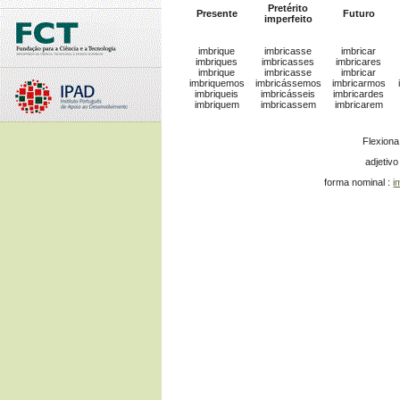
Pretérito
Presente
Futuro
imperfeito
imbrique
imbricasse
imbricar
imbriques
imbricasses
imbricares
imbrique
imbricasse
imbricar
imbriquemos
imbricássemos
imbricarmos
imbriqueis
imbricásseis
imbricardes
imbriquem
imbricassem
imbricarem
Flexion
adjetivo
forma nominal :
i