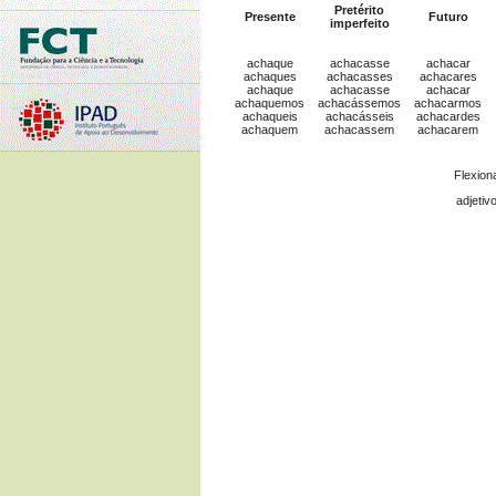
Pretérito
Presente
Futuro
imperfeito
achaque
achacasse
achacar
achaques
achacasses
achacares
achaque
achacasse
achacar
achaquemos
achacássemos
achacarmos
achaqueis
achacásseis
achacardes
achaquem
achacassem
achacarem
Flexion
adjetiv