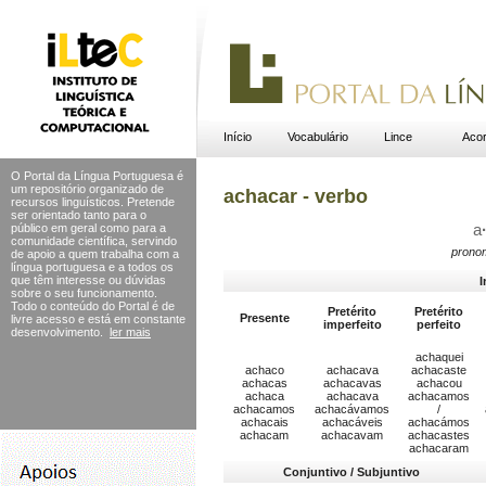
Início
Vocabulário
Lince
Acor
O Portal da Língua Portuguesa é
um repositório organizado de
achacar - verbo
recursos linguísticos. Pretende
ser orientado tanto para o
público em geral como para a
a
comunidade científica, servindo
pronom
de apoio a quem trabalha com a
língua portuguesa e a todos os
que têm interesse ou dúvidas
I
sobre o seu funcionamento.
Todo o conteúdo do Portal
é de
Pretérito
Pretérito
Presente
livre acesso e está em constante
imperfeito
perfeito
desenvolvimento.
ler mais
achaquei
achaco
achacava
achacaste
achacas
achacavas
achacou
achaca
achacava
achacamos
achacamos
achacávamos
/
achacais
achacáveis
achacámos
achacam
achacavam
achacastes
achacaram
Conjuntivo / Subjuntivo