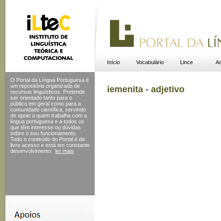
Início
Vocabulário
Lince
Ac
O Portal da Língua Portuguesa é
um repositório organizado de
iemenita - adjetivo
recursos linguísticos. Pretende
ser orientado tanto para o
público em geral como para a
comunidade científica, servindo
de apoio a quem trabalha com a
língua portuguesa e a todos os
que têm interesse ou dúvidas
sobre o seu funcionamento.
Todo o conteúdo do Portal
é de
livre acesso e está em constante
desenvolvimento.
ler mais