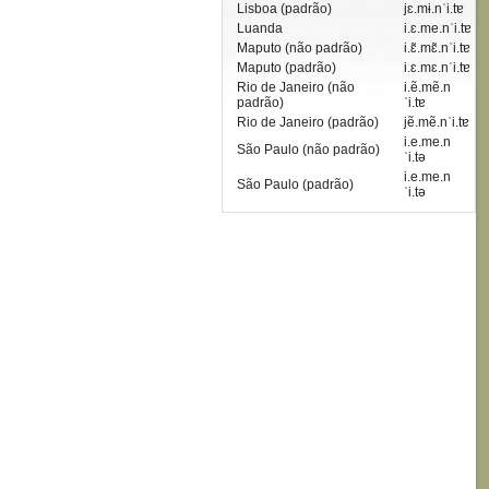
Lisboa (padrão)
jɛ.mɨ.nˈi.tɐ
Luanda
i.ɛ.me.nˈi.tɐ
Maputo (não padrão)
i.ɛ̃.mɛ̃.nˈi.tɐ
Maputo (padrão)
i.ɛ.mɛ.nˈi.tɐ
Rio de Janeiro (não
i.ẽ.mẽ.n
padrão)
ˈi.tɐ
Rio de Janeiro (padrão)
jẽ.mẽ.nˈi.tɐ
i.e.me.n
São Paulo (não padrão)
ˈi.tə
i.e.me.n
São Paulo (padrão)
ˈi.tə