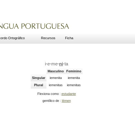
ordo Ortográfico
Recursos
Ficha
i
·
e
·
me
·
ni
·
ta
Masculino
Feminino
Singular
iemenita
iemenita
Plural
iemenitas
iemenitas
Flexiona como :
estudante
gentílico de :
Iémen