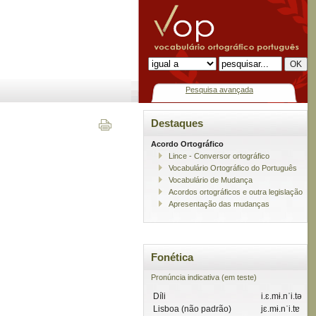
Pesquisa avançada
Destaques
Acordo Ortográfico
Lince - Conversor ortográfico
Vocabulário Ortográfico do Português
Vocabulário de Mudança
Acordos ortográficos e outra legislação
Apresentação das mudanças
Fonética
Pronúncia indicativa (em teste)
Díli
i.ɛ.mɨ.nˈi.tə
Lisboa (não padrão)
jɛ.mɨ.nˈi.tɐ