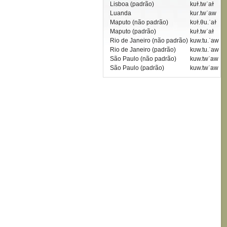
Lisboa (padrão)
kuɫ.twˈaɫ
Luanda
kuɾ.twˈaw
Maputo (não padrão)
kʊɫ.θu.ˈaɫ
Maputo (padrão)
kuɫ.twˈaɫ
Rio de Janeiro (não padrão)
kuw.tu.ˈaw
Rio de Janeiro (padrão)
kʊw.tu.ˈaw
São Paulo (não padrão)
kuw.twˈaw
São Paulo (padrão)
kuw.twˈaw