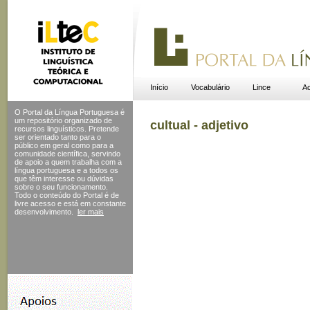
Início
Vocabulário
Lince
Ac
O Portal da Língua Portuguesa é
um repositório organizado de
cultual - adjetivo
recursos linguísticos. Pretende
ser orientado tanto para o
público em geral como para a
comunidade científica, servindo
de apoio a quem trabalha com a
língua portuguesa e a todos os
que têm interesse ou dúvidas
sobre o seu funcionamento.
Todo o conteúdo do Portal
é de
livre acesso e está em constante
desenvolvimento.
ler mais