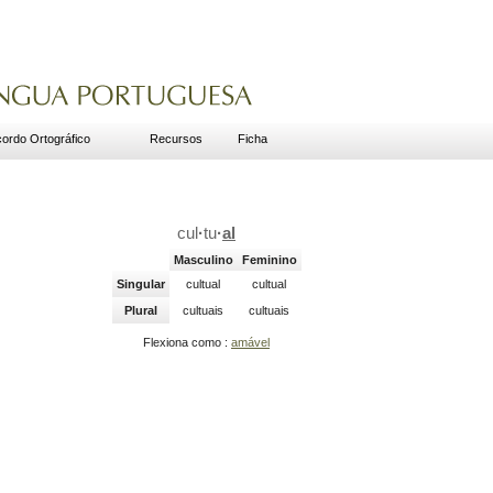
ordo Ortográfico
Recursos
Ficha
cul
·
tu
·
al
Masculino
Feminino
Singular
cultual
cultual
Plural
cultuais
cultuais
Flexiona como :
amável