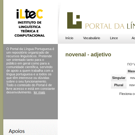
Início
Vocabulário
Lince
Ac
O Portal da Língua Portuguesa é
um repositório organizado de
novenal - adjetivo
recursos linguísticos. Pretende
ser orientado tanto para o
público em geral como para a
no
·
comunidade científica, servindo
de apoio a quem trabalha com a
Masc
língua portuguesa e a todos os
que têm interesse ou dúvidas
Singular
nov
sobre o seu funcionamento.
Todo o conteúdo do Portal
é de
Plural
nov
livre acesso e está em constante
desenvolvimento.
ler mais
Flexiona 