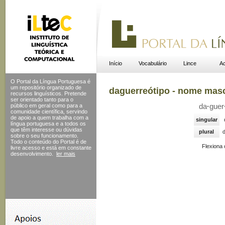
Início
Vocabulário
Lince
Ac
O Portal da Língua Portuguesa é
um repositório organizado de
daguerreótipo - nome mas
recursos linguísticos. Pretende
ser orientado tanto para o
público em geral como para a
da
·
guer
comunidade científica, servindo
de apoio a quem trabalha com a
singular
língua portuguesa e a todos os
que têm interesse ou dúvidas
plural
d
sobre o seu funcionamento.
Todo o conteúdo do Portal
é de
Flexiona
livre acesso e está em constante
desenvolvimento.
ler mais