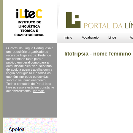
Início
Vocabulário
Lince
Ac
O Portal da Língua Portuguesa é
um repositório organizado de
litotripsia - nome feminino
recursos linguísticos. Pretende
ser orientado tanto para o
público em geral como para a
comunidade científica, servindo
de apoio a quem trabalha com a
língua portuguesa e a todos os
que têm interesse ou dúvidas
sobre o seu funcionamento.
Todo o conteúdo do Portal
é de
livre acesso e está em constante
desenvolvimento.
ler mais