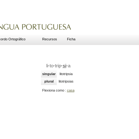
ordo Ortográfico
Recursos
Ficha
li
·
to
·
trip
·
si
·
a
singular
litotripsia
plural
litotripsias
Flexiona como :
casa