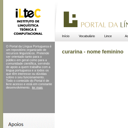
Início
Vocabulário
Lince
Ac
O Portal da Língua Portuguesa é
um repositório organizado de
curarina - nome feminino
recursos linguísticos. Pretende
ser orientado tanto para o
público em geral como para a
comunidade científica, servindo
de apoio a quem trabalha com a
língua portuguesa e a todos os
que têm interesse ou dúvidas
sobre o seu funcionamento.
Todo o conteúdo do Portal
é de
livre acesso e está em constante
desenvolvimento.
ler mais