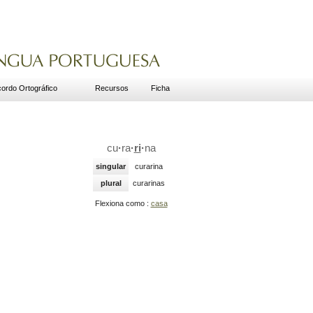
ordo Ortográfico
Recursos
Ficha
cu
·
ra
·
ri
·
na
singular
curarina
plural
curarinas
Flexiona como :
casa