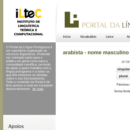
Início
Vocabulário
Lince
Ac
O Portal da Língua Portuguesa é
um repositório organizado de
arabista - nome masculino
recursos linguísticos. Pretende
ser orientado tanto para o
público em geral como para a
a
·
ra
comunidade científica, servindo
de apoio a quem trabalha com a
singular
língua portuguesa e a todos os
que têm interesse ou dúvidas
plural
sobre o seu funcionamento.
Todo o conteúdo do Portal
é de
Flexiona
livre acesso e está em constante
desenvolvimento.
ler mais
forma femi