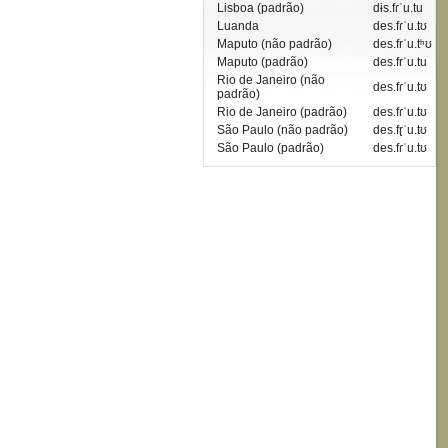
Lisboa (padrão)
dɨs.fɾˈu.tu
Luanda
des.fɾˈu.tʊ
Maputo (não padrão)
des.frˈu.tʰʊ
Maputo (padrão)
des.frˈu.tu
Rio de Janeiro (não
des.fɾˈu.tʊ
padrão)
Rio de Janeiro (padrão)
des.fɾˈu.tʊ
São Paulo (não padrão)
des.fɽˈu.tʊ
São Paulo (padrão)
des.fɾˈu.tʊ