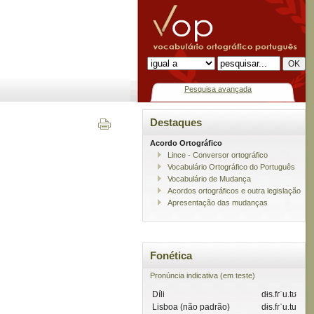
Pesquisa avançada
Destaques
Acordo Ortográfico
Lince - Conversor ortográfico
Vocabulário Ortográfico do Português
Vocabulário de Mudança
Acordos ortográficos e outra legislação
Apresentação das mudanças
Fonética
Pronúncia indicativa (em teste)
Díli
dɨs.fɾˈu.tʊ
Lisboa (não padrão)
dɨs.fɾˈu.tu