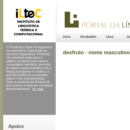
Início
Vocabulário
Lince
Ac
O Portal da Língua Portuguesa é
um repositório organizado de
desfruto - nome masculino
recursos linguísticos. Pretende
ser orientado tanto para o
público em geral como para a
comunidade científica, servindo
de apoio a quem trabalha com a
língua portuguesa e a todos os
que têm interesse ou dúvidas
sobre o seu funcionamento.
Todo o conteúdo do Portal
é de
livre acesso e está em constante
desenvolvimento.
ler mais