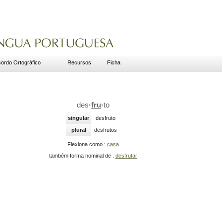
ordo Ortográfico
Recursos
Ficha
des
·
fru
·
to
singular
desfruto
plural
desfrutos
Flexiona como :
casa
também forma nominal de :
desfrutar