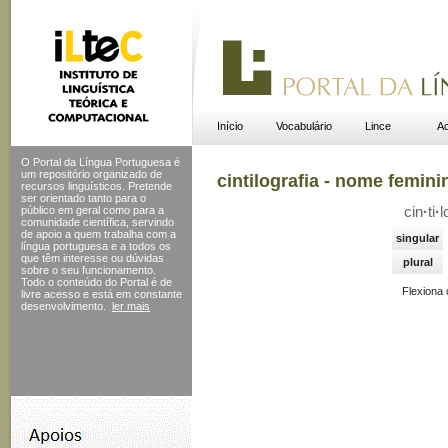
Início
Vocabulário
Lince
Ac
O Portal da Língua Portuguesa é
um repositório organizado de
cintilografia - nome femini
recursos linguísticos. Pretende
ser orientado tanto para o
público em geral como para a
cin
·
ti
·
l
comunidade científica, servindo
de apoio a quem trabalha com a
singular
língua portuguesa e a todos os
que têm interesse ou dúvidas
plural
sobre o seu funcionamento.
Todo o conteúdo do Portal
é de
Flexiona
livre acesso e está em constante
desenvolvimento.
ler mais