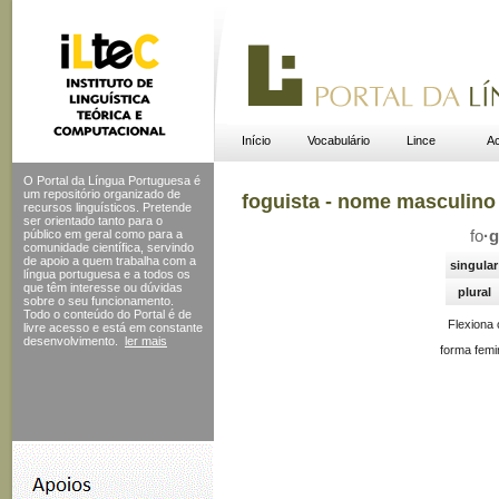
Início
Vocabulário
Lince
Ac
O Portal da Língua Portuguesa é
um repositório organizado de
foguista - nome masculino
recursos linguísticos. Pretende
ser orientado tanto para o
público em geral como para a
fo
·
g
comunidade científica, servindo
de apoio a quem trabalha com a
singular
língua portuguesa e a todos os
que têm interesse ou dúvidas
plural
sobre o seu funcionamento.
Todo o conteúdo do Portal
é de
Flexiona
livre acesso e está em constante
desenvolvimento.
ler mais
forma femi